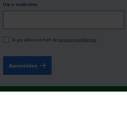
Uw e-mailadres
Privacy
Ik ga akkoord met de
privacyverklaring
Aanmelden
© 2026 | TVM
Disclaimer
Fraudebeleid