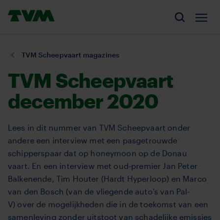
Overslaan
Homepage,
en
Men
Zoeken
logo
naar
TVM
de
U
TVM Scheepvaart magazines
inhoud
bent
gaan
TVM Scheepvaart
hier:
december 2020
Lees in dit nummer van TVM Scheepvaart onder
andere een interview met een pasgetrouwde
schipperspaar dat op honeymoon op de Donau
vaart. En een interview met oud-premier Jan Peter
Balkenende, Tim Houter (Hardt Hyperloop) en Marco
van den Bosch (van de vliegende auto’s van Pal-
V) over de mogelijkheden die in de toekomst van een
samenleving zonder uitstoot van schadelijke emissies