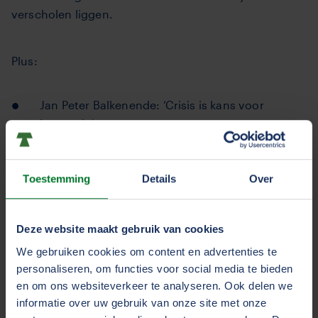
verscholen liggen.
Plus:
Jan Peter Balkenende: ‘Crisis is kans voor
innovatie’
Michel Bletterman: Van turnzaal naar
Toestemming
Details
Over
binnenvaartschip
Deze website maakt gebruik van cookies
Churandy Martina:‘Vitaliteit ís voor iedereen
We gebruiken cookies om content en advertenties te
belangrijk’
personaliseren, om functies voor social media te bieden
en om ons websiteverkeer te analyseren. Ook delen we
informatie over uw gebruik van onze site met onze