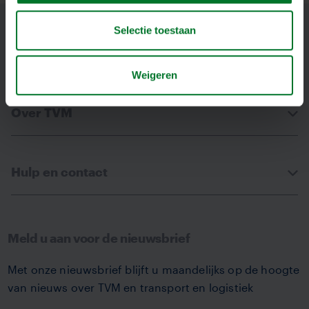
Facebook
Linkedin
Whatsapp
Email
Selectie toestaan
Verzekeringen
Weigeren
Over TVM
Hulp en contact
Meld u aan voor de nieuwsbrief
Met onze nieuwsbrief blijft u maandelijks op de hoogte
van nieuws over TVM en transport en logistiek