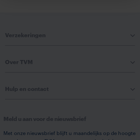
via
via
via
via
Facebook
Linkedin
Whatsapp
Email
Verzekeringen
Over TVM
Hulp en contact
Meld u aan voor de nieuwsbrief
Met onze nieuwsbrief blijft u maandelijks op de hoogte