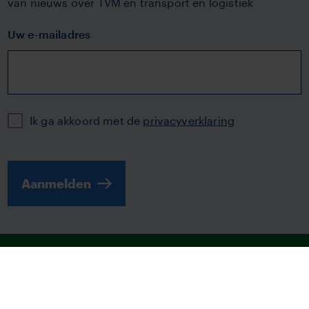
van nieuws over TVM en transport en logistiek
Uw e-mailadres
Privacy
Ik ga akkoord met de
privacyverklaring
Aanmelden
© 2026 | TVM
Disclaimer