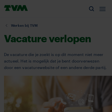
Overslaan
Homepage,
en
Men
Zoeken
logo
naar
TVM
de
U
Werken bij TVM
inhoud
bent
Vacature verlopen
gaan
hier:
De vacature die je zoekt is op dit moment niet meer
actueel. Het is mogelijk dat je bent doorverwezen
door een vacaturewebsite of een andere derde partij.