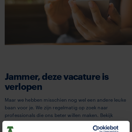
Jammer, deze vacature is
verlopen
Maar we hebben misschien nog wel een andere leuke
baan voor je. We zijn regelmatig op zoek naar
professionals die ons beter willen maken. Bekijk
hieronder de
openstaande actuele vacatures
. Je kunt
natuurlijk ook een
open sollicitatie
sturen. Wie weet