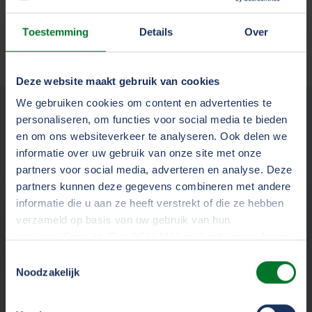
spreken we elkaar!
Toestemming
Details
Over
Deze website maakt gebruik van cookies
We gebruiken cookies om content en advertenties te
Help jij mee om TVM beter
personaliseren, om functies voor social media te bieden
en om ons websiteverkeer te analyseren. Ook delen we
te maken?
informatie over uw gebruik van onze site met onze
partners voor social media, adverteren en analyse. Deze
partners kunnen deze gegevens combineren met andere
informatie die u aan ze heeft verstrekt of die ze hebben
Werken bij
verzameld op basis van uw gebruik van hun
services. Door op 'Details' te klikken, kunt u meer lezen
Informatievoorziening
over onze cookies en uw voorkeuren wijzigen of
Toestemmingsselectie
toestemming intrekken. Door op 'Alles accepteren' te
Noodzakelijk
klikken, gaat u akkoord met het gebruik van alle cookies
zoals omschreven in ons
cookiestatement
.