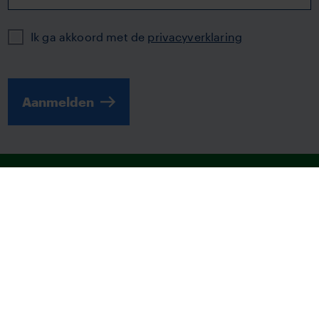
Privacy
Ik ga akkoord met de
privacyverklaring
Aanmelden
© 2026 | TVM
Disclaimer
Fraudebeleid
Digitale toegankelijkheid
Privacystatement