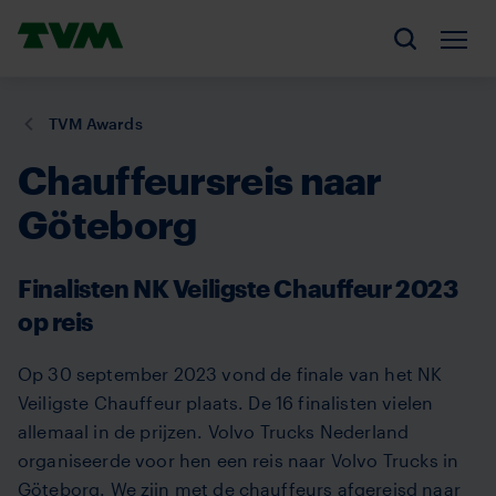
Overslaan
Homepage,
en
Men
Zoeken
logo
naar
TVM
de
U
TVM Awards
inhoud
bent
gaan
Chauffeursreis naar
hier:
Göteborg
Finalisten NK Veiligste Chauffeur 2023
op reis
Op 30 september 2023 vond de finale van het NK
Veiligste Chauffeur plaats. De 16 finalisten vielen
allemaal in de prijzen. Volvo Trucks Nederland
organiseerde voor hen een reis naar Volvo Trucks in
Göteborg. We zijn met de chauffeurs afgereisd naar