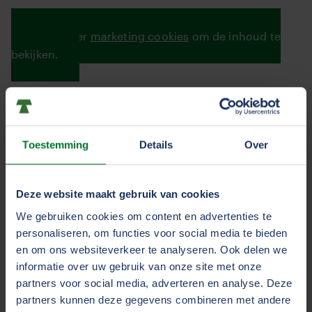
Accepteer
marketing cookies
om de inhoud te
bekijken.
Donderdag 22 november zijn de 16 chauffeurs
afgereisd naar Göteborg. Tijdens de reis hebben ze
elkaar (nog) beter leren kennen en de sfeer zat er
Toestemming
Details
Over
goed in. Na deze reisdag stond er vol programma
voor de boeg, volledig in het teken van Volvo Trucks.
Deze website maakt gebruik van cookies
We gebruiken cookies om content en advertenties te
Volvo Experience Centre
personaliseren, om functies voor social media te bieden
en om ons websiteverkeer te analyseren. Ook delen we
Op vrijdagochtend begonnen we bij het Volvo
informatie over uw gebruik van onze site met onze
Experience Centre. Na een tentoonstelling, mochten
partners voor social media, adverteren en analyse. Deze
alle chauffeurs op een afgesloten circuit rijden in een
partners kunnen deze gegevens combineren met andere
zelf uit te kiezen Volvo-vrachtwagen. Van elektrische