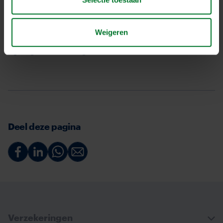
Volvo Museum. Van de eerste auto’s tot prototypes
tot de eerste vrachtwagens en scheepsmotoren; de
Weigeren
finalisten van het NK Veiligste Chauffeur konden hun
ogen goed de kost geven.
Deel deze pagina
Deel
Deel
Deel
Deel
via
via
via
via
Facebook
Linkedin
Whatsapp
Email
Verzekeringen