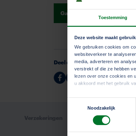
Ga terug naar de nieuwsbri
Toestemming
Deze website maakt gebruik
We gebruiken cookies om cont
websiteverkeer te analyseren
Deel deze pagina
media, adverteren en analys
verstrekt of die ze hebben v
lezen over onze cookies en u
Deel
Deel
Deel
Deel
u akkoord met het gebruik v
via
via
via
via
Facebook
Linkedin
Whatsapp
Email
Toestemmingsselectie
We werken samen met
33 d
Noodzakelijk
Verzekeringen
Over T