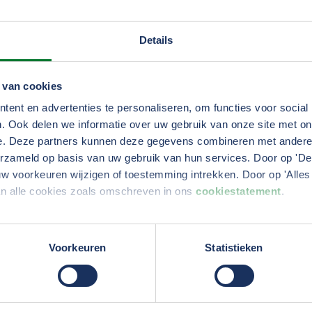
ef
Details
 van cookies
ent en advertenties te personaliseren, om functies voor social
. Ook delen we informatie over uw gebruik van onze site met on
e. Deze partners kunnen deze gegevens combineren met andere i
erzameld op basis van uw gebruik van hun services. Door op 'Deta
w voorkeuren wijzigen of toestemming intrekken. Door op 'Alles 
an alle cookies zoals omschreven in ons
cookiestatement
.
erden
die uw gegevens kunnen ontvangen en verwerken.
Voorkeuren
Statistieken
VM
Hulp en contact