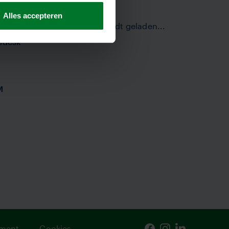
Alles accepteren
Het formulier wordt geladen...
sdesk
M
ement
Cookies