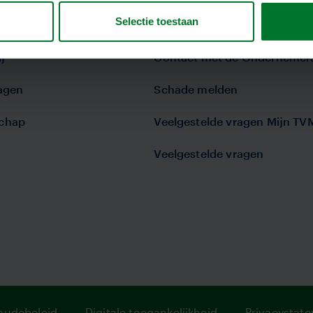
Selectie toestaan
visie
Bel of mail met TVM
j
Contact met de Ondernemer
lagen
Schade melden
chap
Veelgestelde vragen Mijn TV
Veelgestelde vragen
audebeleid
Digitale toegankelijkheid
Privacystat