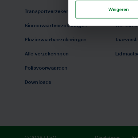
Weigeren
Transportverzekeringen
Missie en 
Binnenvaartverzekeringen
Werken bi
Pleziervaartverzekeringen
Jaarvers
Alle verzekeringen
Lidmaats
Polisvoorwaarden
Downloads
© 2026 | TVM
Disclaimer
Fr