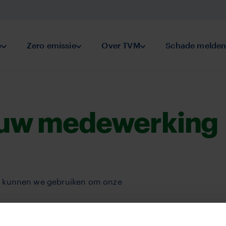
keringen
e
Submenu Preventie
Zero emissie
Submenu Zero emissie
Over TVM
Submenu Over TVM
Schade melde
 uw medewerking
ie kunnen we gebruiken om onze