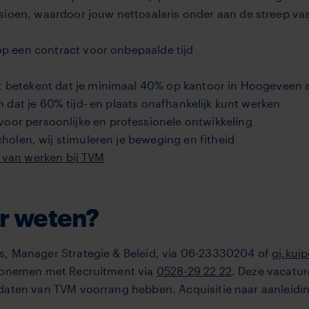
sioen, waardoor jouw nettosalaris onder aan de streep va
op een contract voor onbepaalde tijd
at betekent dat je minimaal 40% op kantoor in Hoogeveen 
en dat je 60% tijd- en plaats onafhankelijk kunt werken
or persoonlijke en professionele ontwikkeling
tscholen, wij stimuleren je beweging en fitheid
 van werken bij TVM
er weten?
, Manager Strategie & Beleid, via 06-23330204 of
gj.kui
 opnemen met Recruitment via
0528-29 22 22
. Deze vacature
idaten van TVM voorrang hebben. Acquisitie naar aanleidi