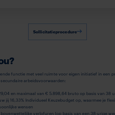
Sollicitatieprocedure
jou?
ende functie met veel ruimte voor eigen initiatief in een p
n secundaire arbeidsvoorwaarden:
129,04 en maximaal van € 5.898,64 bruto op basis van 38 
 jij 16,33% Individueel Keuzebudget op, waarmee je flexib
soonlijke wensen
8 bovenwettelijke verlofuren (op basis van een 38-urige w