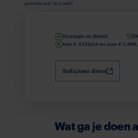
precies wat je zoekt!
Afdeling
Strategie en Beleid
Werk
Salaris
min € 4.129,04 en max € 5.898
Solliciteer direct
Wat ga je doen a