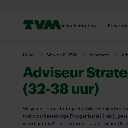
Overslaan
en
naar
Homepage,
Verzekeringen
Submenu Verze
Preventi
de
logo
inhoud
TVM
gaan
U
Home
Werken bij TVM
Vacatures
Adv
bent
Adviseur Strate
hier:
(32-38 uur)
Wil jij met jouw strategische blik en beleidsmat
toekomstbestendige IT-organisatie? Heb jij passie
weerbaarheid? Dan is deze rol als Adviseur Stra