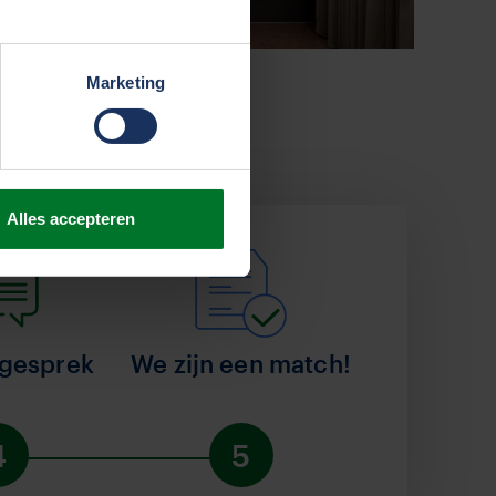
Marketing
Alles accepteren
gesprek
We zijn een match!
4
5
Stap
Stap