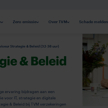
keringen
e
Submenu Preventie
Zero emissie
Submenu Zero emissie
Over TVM
Submenu Over TVM
Schade melde
iseur Strategie & Beleid (32-38 uur)
gie & Beleid
ige ervaring bijdragen aan een
 voor IT, strategie en digitale
tegie & Beleid bij TVM verzekeringen