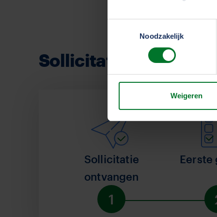
Toestemmingsselectie
We werken samen met
33 d
Noodzakelijk
Sollicitatieprocedure
Weigeren
Sollicitatie
Eerste
ontvangen
1
Stap