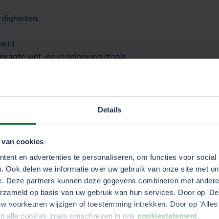
rdigheden.
ment.
levante wet- en regelgeving (zoals
ale weerbaarheid (Pre).
Details
 detail.
 van cookies
k te maken voor diverse doelgroepen.
ent en advertenties te personaliseren, om functies voor social
 en hands-on instelling.
. Ook delen we informatie over uw gebruik van onze site met on
e. Deze partners kunnen deze gegevens combineren met andere i
erzameld op basis van uw gebruik van hun services. Door op 'Deta
w voorkeuren wijzigen of toestemming intrekken. Door op 'Alles 
an alle cookies zoals omschreven in ons
cookiestatement
.