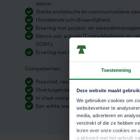
sector.
Sterke analytische en communicatieve vaa
Uitstekende schrijfvaardigheid.
Ervaring met project- en verandermanage
Kennis van actuele IT-ontwikkelingen en re
DORA).
Ervaring met informatiebeveiliging en digit
Competenties:
Toestemming
Proactief, resultaatgericht en met oog voor
Overtuigende adviesvaardigheden.
Deze website maakt gebruik
In staat complexe vraagstukken begrijpelij
We gebruiken cookies om cont
Een echte teamspeler met een pragmatische
websiteverkeer te analyseren
media, adverteren en analys
verstrekt of die ze hebben v
lezen over onze cookies en u
u akkoord met het gebruik v