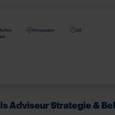
niveau
Medior
Locatie
Hoogeveen
Werkuren
38
,64
ls Adviseur Strategie & Be