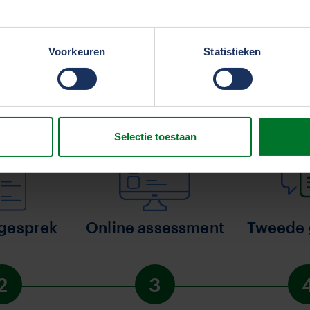
erden
die uw gegevens kunnen ontvangen en verwerken.
Voorkeuren
Statistieken
Selectie toestaan
 gesprek
Online assessment
Tweede 
2
3
Stap
Stap