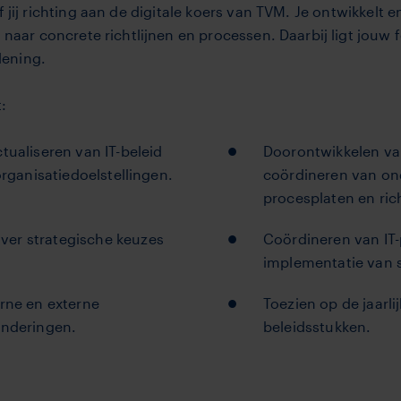
f jij richting aan de digitale koers van TVM. Je ontwikkelt 
 naar concrete richtlijnen en processen. Daarbij ligt jouw 
lening.
:
tualiseren van IT-beleid
Doorontwikkelen van
organisatiedoelstellingen.
coördineren van ond
procesplaten en rich
er strategische keuzes
Coördineren van IT-
implementatie van s
erne en externe
Toezien op de jaarli
anderingen.
beleidsstukken.